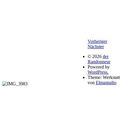
Beitragsnavigation
vorheriger
Vorheriger
nächster
Beitrag
Nächster
Beitrag
© 2026
der
Randonneur
Powered by
WordPress.
Theme: Werkstatt
von
Elmastudio