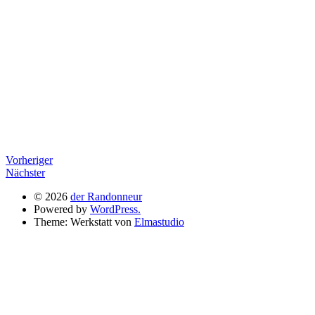
vorheriger
Vorheriger
nächster
Beitrag
Nächster
Beitrag
© 2026
der Randonneur
Powered by
WordPress.
Theme: Werkstatt von
Elmastudio